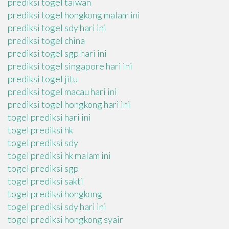
prediksi togel taiwan
prediksi togel hongkong malam ini
prediksi togel sdy hari ini
prediksi togel china
prediksi togel sgp hari ini
prediksi togel singapore hari ini
prediksi togel jitu
prediksi togel macau hari ini
prediksi togel hongkong hari ini
togel prediksi hari ini
togel prediksi hk
togel prediksi sdy
togel prediksi hk malam ini
togel prediksi sgp
togel prediksi sakti
togel prediksi hongkong
togel prediksi sdy hari ini
togel prediksi hongkong syair