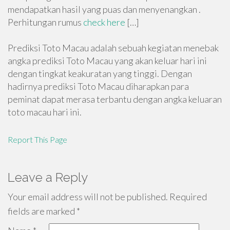
mendapatkan hasil yang puas dan menyenangkan .
Perhitungan rumus
check here
[…]
Prediksi Toto Macau adalah sebuah kegiatan menebak
angka prediksi Toto Macau yang akan keluar hari ini
dengan tingkat keakuratan yang tinggi. Dengan
hadirnya prediksi Toto Macau diharapkan para
peminat dapat merasa terbantu dengan angka keluaran
toto macau hari ini.
Report This Page
Leave a Reply
Your email address will not be published.
Required
fields are marked
*