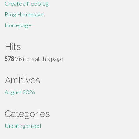
Create a free blog
Blog Homepage
Homepage
Hits
578
Visitors at this page
Archives
August 2026
Categories
Uncategorized