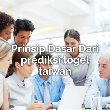
Prinsip Dasar Dari
prediksi togel
taiwan