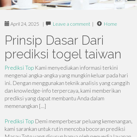
April 24, 2025
|
Leave a comment
|
Home
Prinsip Dasar Dari
prediksi togel taiwan
Prediksi Top
Kami menyediakan informasi terkini
mengenai angka-angka yang mungkin keluar pada hari
ini. Dengan menggunakan teknik analisis yang canggih
dan knowledge-info terpercaya, kami memberikan
prediksi yang dapat membantu Anda dalam
memenangkan […]
Prediksi Top
Demi memperbesar peluang kemenangan,
kami sarankan untuk rutin mencoba bocoran prediksi
Macau Toto yang disusun hanya oleh penyedia layanan